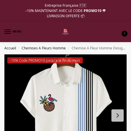
Entreprise Française 🇫🇷
–10%
MAINTENANT AVEC LE CODE
PROMO10 🌹
LIVRAISON OFFERTE 📦
MENU
0
Accueil
Chemises A Fleurs Homme
Chemise A Fleur Homme Design Simple Cocktail Coco
/
/
-10% Code PROMO10 jusqu'a la fin du mois