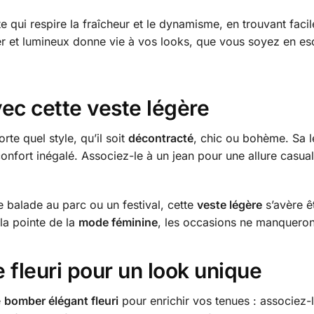
e qui respire la fraîcheur et le dynamisme, en trouvant faci
ier et lumineux donne vie à vos looks, que vous soyez en e
vec cette veste légère
te quel style, qu’il soit
décontracté
, chic ou bohème. Sa lé
confort inégalé. Associez-le à un jean pour une allure casua
e balade au parc ou un festival, cette
veste légère
s’avère ê
 la pointe de la
mode féminine
, les occasions ne manqueront
fleuri pour un look unique
e
bomber élégant fleuri
pour enrichir vos tenues : associez-l