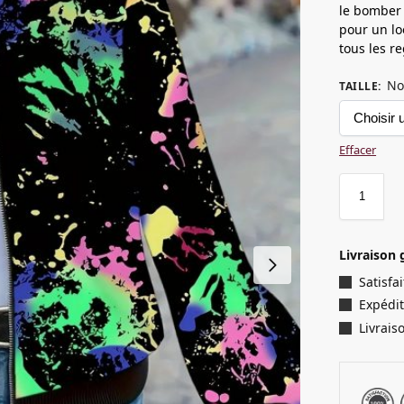
le bomber 
pour un loo
tous les r
No
TAILLE
:
Effacer
Livraison 
Satisf
Expédit
Livrais